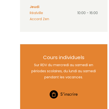
Jeudi
Réalville
10:00 - 16:00
Accord Zen
Cours individuels
Sur RDV du mercredi au samedi en
périodes scolaires, du lundi au samedi
pendant les vacances.
S'inscrire