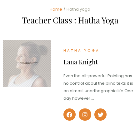
Home
/
Hatha yoga
Teacher Class :
Hatha Yoga
HATHA YOGA
Lana Knight
Even the all-powerful Pointing has
no control about the blind texts it is
an almost unorthographic life One
day however …