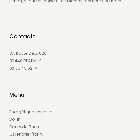
l’énergétique chinoise et du bienfait des fleurs de Bach…
Contacts
37, Route Dép. 820
82440 REALVILLE
06 65 43 62 14
Menu
Energétique chinoise
Do-In
Fleurs de Bach
Calendrier/tarifs